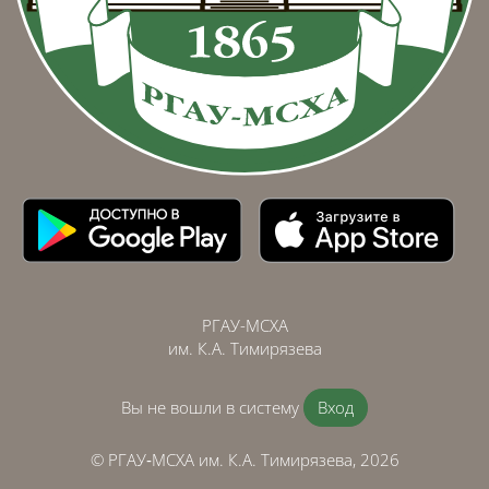
РГАУ-МСХА
им. К.А. Тимирязева
Вы не вошли в систему
Вход
© РГАУ‑МСХА им. К.А. Тимирязева, 2026