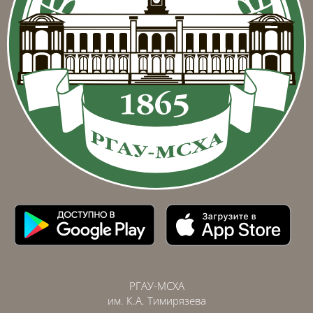
РГАУ-МСХА
им. К.А. Тимирязева