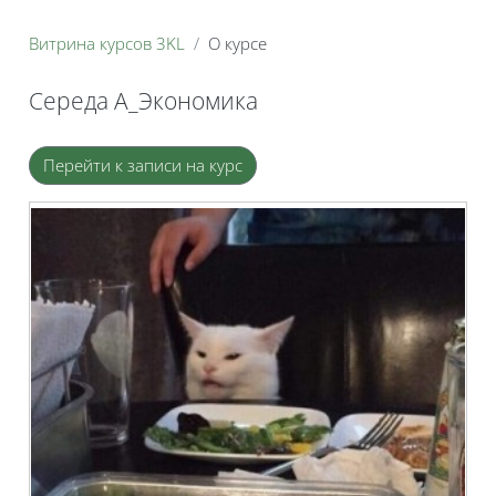
Витрина курсов 3KL
О курсе
Середа А_Экономика
Блоки
Перейти к записи на курс