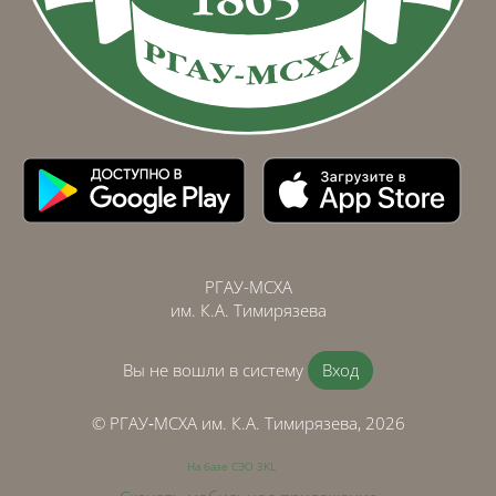
РГАУ-МСХА
им. К.А. Тимирязева
Вы не вошли в систему
Вход
© РГАУ‑МСХА им. К.А. Тимирязева, 2026
На базе СЭО 3KL