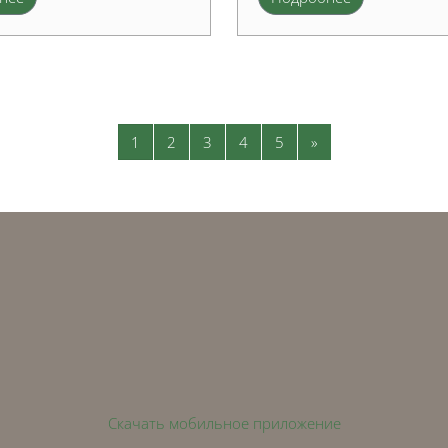
Страница 1
Страница 2
Страница 3
Страница 4
Страница 5
Следующая стран
1
2
3
4
5
»
Скачать мобильное приложение