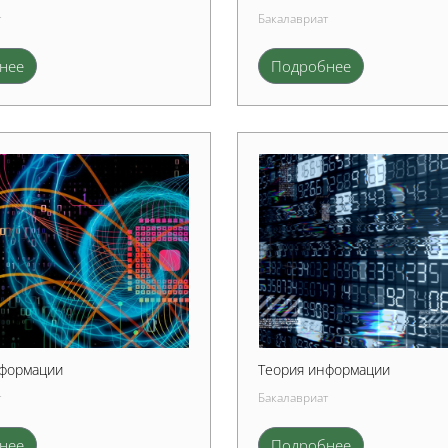
т
Бакалавриат
нее
Подробнее
нформации
Теория информации
т
Бакалавриат
нее
Подробнее