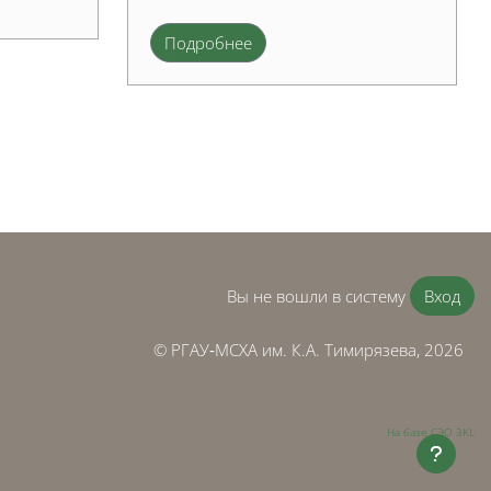
Подробнее
ица
Вы не вошли в систему
Вход
© РГАУ‑МСХА им. К.А. Тимирязева, 2026
На базе СЭО 3KL