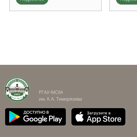
Блоки
Блоки
РГАУ-МСХА
им. К.А. Тимирязева