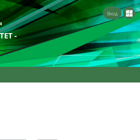
Вход
Я
ЕТ -