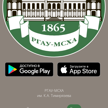
РГАУ-МСХА
им. К.А. Тимирязева