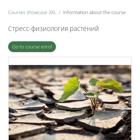
B
Courses showcase 3KL
Information about the course
Стресс-физиология растений
Blocks
Go to course enrol