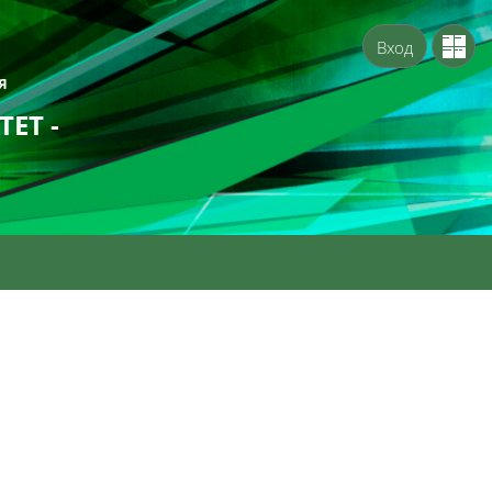
Вход
Я
ЕТ -