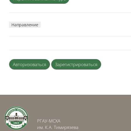
Направление
Авторизоваться
Зарегистрироваться
Блоки
Блоки
РГАУ-МСХА
им. К.А. Тимирязева