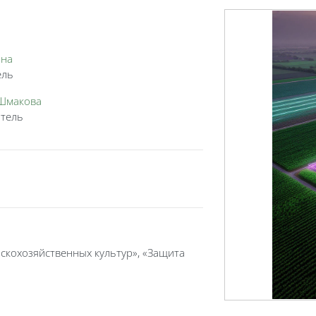
ина
ель
Шмакова
тель
ьскохозяйственных культур», «Защита