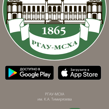
РГАУ-МСХА
им. К.А. Тимирязева