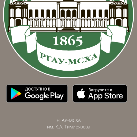
РГАУ-МСХА
им. К.А. Тимирязева