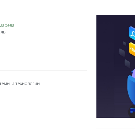
марева
ель
темы и технологии