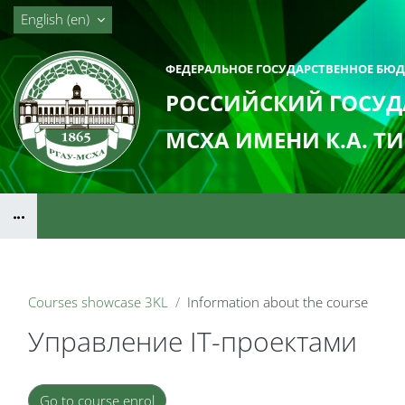
Skip to main content
English ‎(en)‎
ФЕДЕРАЛЬНОЕ ГОСУДАРСТВЕННОЕ БЮ
РОССИЙСКИЙ ГОСУД
МСХА ИМЕНИ К.А. Т
Blocks
Courses showcase 3KL
Information about the course
Управление IT-проектами
Blocks
Go to course enrol