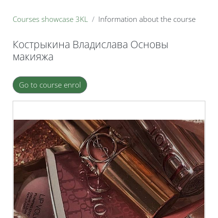
B
Courses showcase 3KL
Information about the course
Кострыкина Владислава Основы
макияжа
Blocks
Go to course enrol