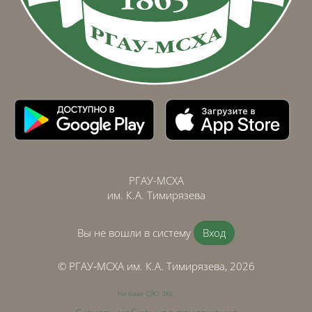
РГАУ-МСХА
им. К.А. Тимирязева
Вы не вошли в систему
Вход
© РГАУ‑МСХА им. К.А. Тимирязева, 2026
На базе СЭО 3KL