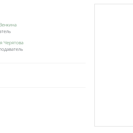
Зенкина
атель
я Черятова
подаватель