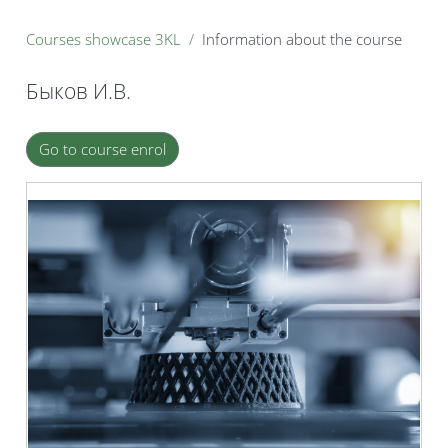
B
Courses showcase 3KL
Information about the course
Быков И.В.
Blocks
Go to course enrol