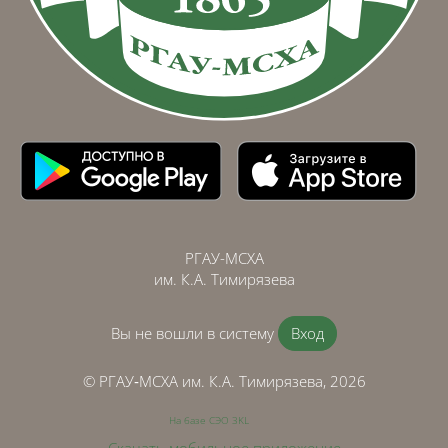
РГАУ-МСХА
им. К.А. Тимирязева
Вы не вошли в систему
Вход
© РГАУ‑МСХА им. К.А. Тимирязева, 2026
На базе СЭО 3KL