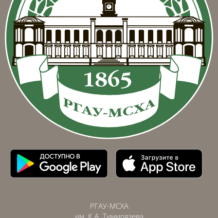
РГАУ-МСХА
им. К.А. Тимирязева