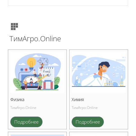
ТимАгро.Online
Физика
Химия
ТимАгро.Online
ТимАгро.Online
Подробнее
Подробнее