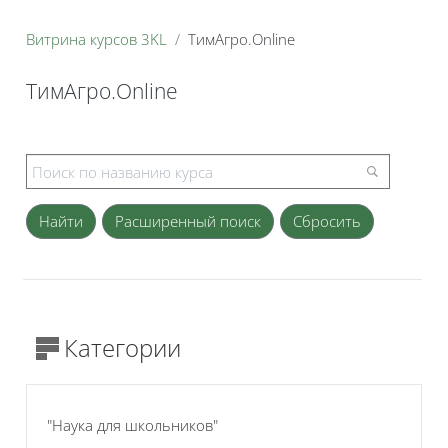
Витрина курсов 3KL
ТимАгро.Online
ТимАгро.Online
Блоки
Расширенный поиск
Категории
"Наука для школьников"