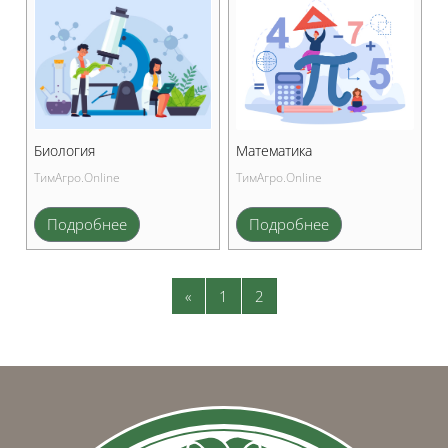
Биология
Математика
ТимАгро.Online
ТимАгро.Online
Подробнее
Подробнее
Предыдущая страница
Страница 1
Страница 2
«
1
2
Блоки
Блоки