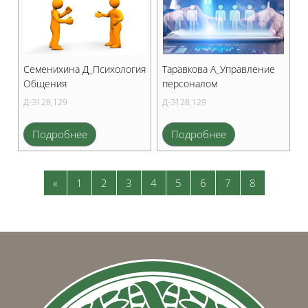
Семенихина Д_Психология
Таравкова А_Управление
Общения
персоналом
Д-Э128,129
Д-Э128,129
Подробнее
Подробнее
Предыдущая страница
Страница 1
Страница 2
Страница 3
Страница 4
Страница 5
Страница 6
Страница 7
Страница 
«
1
2
3
4
5
6
7
8
Блоки
Блоки