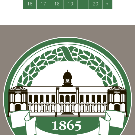
Страница 16
Страница 17
Страница 18
Страница 19
Страница 20
Следующая 
16
17
18
19
…
20
»
Блоки
Блоки