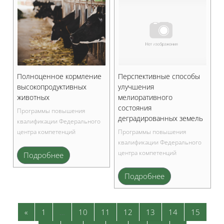
Полноценное кормление
Перспективные способы
высокопродуктивных
улучшения
животных
мелиоративного
состояния
Программы повышения
деградированных земель
квалификации Федерального
центра компетенций
Программы повышения
квалификации Федерального
центра компетенций
Подробнее
Подробнее
Предыдущая страница
Страница 1
Страница 10
Страница 11
Страница 12
Страница 13
Страница 14
Страни
«
1
…
10
11
12
13
14
15