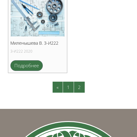
Миленышева В. З-И222
З-И222 2020
Подробнее
Предыдущая страница
Страница 1
Страница 2
«
1
2
Блоки
Блоки