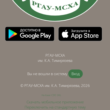
РГАУ-МСХА
им. К.А. Тимирязева
Вы не вошли в систему
Вход
© РГАУ‑МСХА им. К.А. Тимирязева, 2026
На базе СЭО 3KL
Скачать мобильное приложение
Переключить на стандартную тему