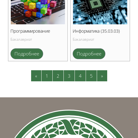
Программирование
Информатика (35.03.03)
Бакалавриат
Бакалавриат
Подробнее
Подробнее
Предыдущая страница
Страница 1
Страница 2
Страница 3
Страница 4
Страница 5
Следующая стр
«
1
2
3
4
5
»
Блоки
Блоки